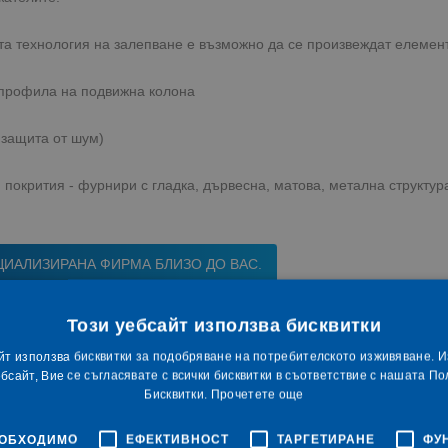
а технология на залепване е възможно да се произвеждат елемент
 профила на подвижна колона
 защита от шум)
 покрития - фурнири с гладка, дървесна, матова, метална структу
ИАЛИЗИРАНА ФИРМА БЛИЗО ДО ВАС.
Този уебсайт използва бисквитки
йт използва бисквитки за подобряване на потребителското изживяване. 
бсайт, Вие се съгласявате с всички бисквитки в съответствие с нашата По
Бисквитки.
Прочетете още
ЕОБХОДИМО
ЕФЕКТИВНОСТ
ТАРГЕТИРАНЕ
ФУ