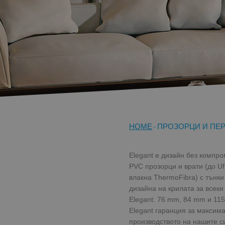
HOME
ПРОЗОРЦИ И ПЕ
-
Elegant е дизайн без компр
PVC прозорци и врати (до U
влакна ThermoFibra) с тънк
дизайна на крилата за всеки
Elegant: 76 mm, 84 mm и 115
Elegant гаранция за максима
производството на нашите си