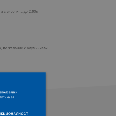
и с височина до 2,60м
ра, по желание с алуминиеви
Използвайки
литика за
НКЦИОНАЛНОСТ