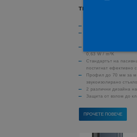
ТЕХНИЧЕСКИ ХАР
76 мм система, 6 кам
Стойност на изолацият
0,93 W / m²K
Стойност на изолация
0,63 W / m²K
Стандартът на пасивн
постигнат ефективно с
Профил до 70 мм за м
Строго необходимите бискви
Уебсайтът не може да се из
звукоизолирано стъкл
2 различни дизайна на
Име
P
Защита от взлом до к
ASP.NET_SessionId
M
C
d
ПРОЧЕТЕ ПОВЕЧЕ
CMSCsrfCookie
K
L
d