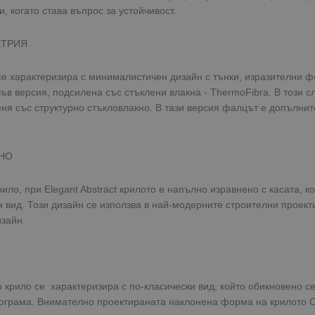
, когато става въпрос за устойчивост.
ЕТРИЯ
о се характеризира с минималистичен дизайн с тънки, изразителни 
и във версия, подсилена със стъклени влакна - ThermoFibra. В този 
еня със структурно стъкловлакно. В тази версия фалцът е допълни
НО
крило, при Elegant Abstract крилото е напълно изравнено с касата, 
 вид. Този дизайн се използва в най-модерните строителни проекти
зайн.
о крило се характеризира с по-класически вид, който обикновено 
ограма. Внимателно проектираната наклонена форма на крилото Or