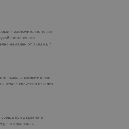
форми и изключително тесен
случай стоманената
телно намален от 9 мм на 7
което създава изключително
 и вече е спечелил няколко
се среща при дървената
igin е идеална за