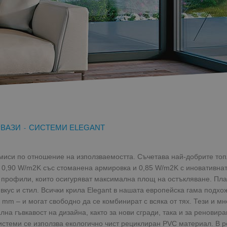
РВАЗИ
СИСТЕМИ ELEGANT
-
омиси по отношение на използваемостта. Съчетава най-добрите то
f 0,90 W/m2K със стоманена армировка и 0,85 W/m2K с иновативнат
и профили, които осигуряват максимална площ на остъкляване. Пл
 вкус и стил. Всички крила Elegant в нашата европейска гама подхо
 mm – и могат свободно да се комбинират с всяка от тях. Тези и м
лна гъвкавост на дизайна, както за нови сгради, така и за реновира
стеми се използва екологично чист рециклиран PVC материал. В ре