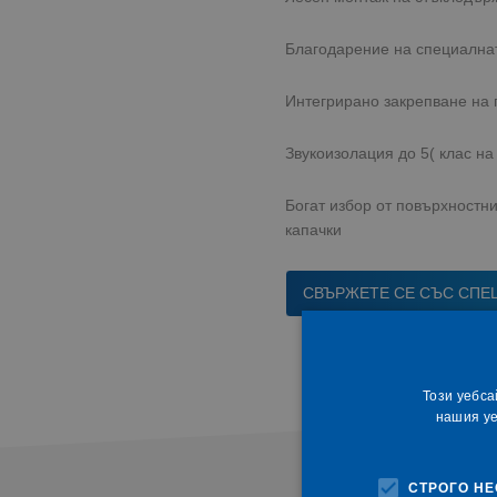
Благодарение на специалнат
Интегрирано закрепване на
Звукоизолация до 5( клас на
Богат избор от повърхностни
капачки
СВЪРЖЕТЕ СЕ СЪС СПЕЦ
Този уебса
нашия уе
СТРОГО Н