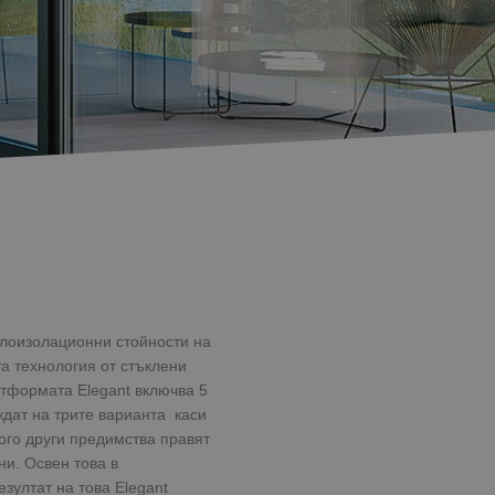
плоизолационни стойности на
а технология от стъклени
атформата Elegant включва 5
ждат на трите варианта каси
ного други предимства правят
ни. Освен това в
зултат на това Elegant