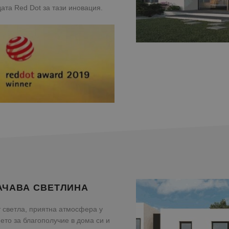
определи дали посетителят на уебсайта използва новата и
дата Red Dot за тази иновация.
интерфейса на Youtube.
АЧАВА СВЕТЛИНА
 светла, приятна атмосфера у
ето за благополучие в дома си и