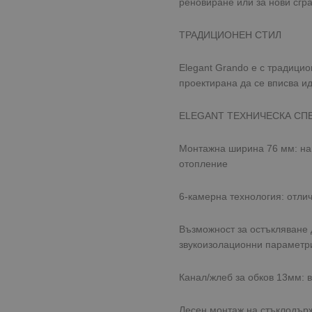
реновиране или за нови сгра
ТРАДИЦИОНЕН СТИЛ
Elegant Grando е с традици
проектирана да се вписва и
ELEGANT ТЕХНИЧЕСКА С
Монтажна ширина 76 мм: най
отопление
6-камерна технология: отлич
Възможност за остъкляване 
звукоизолационни параметр
Канал/жлеб за обков 13мм: 
Лесен монтаж на стъклодър