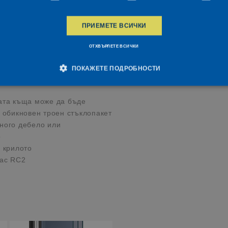
АКТЕРИСТИКИ
ПРИЕМЕТЕ ВСИЧКИ
ери
ОТХВЪРЛЕТЕ ВСИЧКИ
а на рамката: Uf стойност от
ПОКАЖЕТЕ ПОДРОБНОСТИ
та за целия прозорец Uw до
ата къща може да бъде
Строго необходимо
Ефективност
Таргетиране
Функционалност
 обикновен троен стъклопакет
ного дебело или
тки позволяват основната функционалност на уебсайта, като потребителско влизане и
ползва правилно без строго необходими бисквитки.
о
 крилото
Валиден
rovider / Домейн
Описание
до
лас RC2
icrosoft
1
orporation
секунда
eceuninck.bg
entiko Software
1
LC
секунда
eceuninck.bg