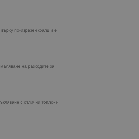
 върху по-изразен фалц и е
маляване на разходите за
ъкляване с отлични топло- и