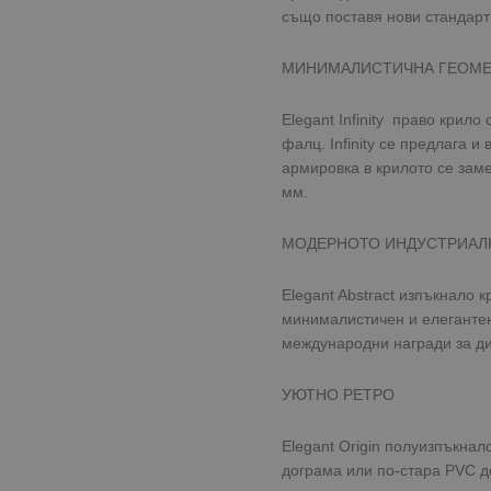
също поставя нови стандарти
МИНИМАЛИСТИЧНА ГЕОМ
Elegant Infinity право крил
фалц. Infinity се предлага 
армировка в крилото се зам
мм.
МОДЕРНОТО ИНДУСТРИАЛ
Elegant Abstract изпъкнало 
минималистичен и елегантен
международни награди за ди
УЮТНО РЕТРО
Elegant Origin полуизпъкнал
дограма или по-стара PVC д