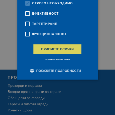
СТРОГО НЕОБХОДИМО
ЕФЕКТИВНОСТ
ТАРГЕТИРАНЕ
ФУНКЦИОНАЛНОСТ
ПРИЕМЕТЕ ВСИЧКИ
ОТХВЪРЛЕТЕ ВСИЧКИ
ПОКАЖЕТЕ ПОДРОБНОСТИ
ПРОДУКТИ
Прозорци и первази
Строго необходимо
Ефективност
Входни врати и врати за тераси
Таргетиране
Функционалност
Облицовки за фасади
Тераси и плътни огради
Строго необходимите бисквитки позволяват
Ролетни щори
основната функционалност на уебсайта, като
потребителско влизане и управление на акаунта.