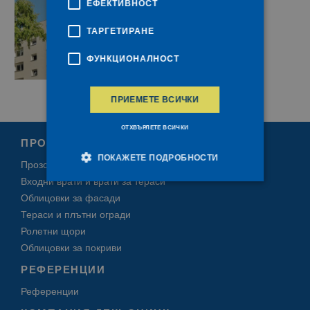
ЕФЕКТИВНОСТ
ТАРГЕТИРАНЕ
ФУНКЦИОНАЛНОСТ
ПРИЕМЕТЕ ВСИЧКИ
ОТХВЪРЛЕТЕ ВСИЧКИ
ПРОДУКТИ
ПОКАЖЕТЕ ПОДРОБНОСТИ
Прозорци и первази
Входни врати и врати за тераси
Облицовки за фасади
Строго необходимо
Ефективност
Тераси и плътни огради
Таргетиране
Функционалност
Ролетни щори
Облицовки за покриви
Строго необходимите бисквитки позволяват
основната функционалност на уебсайта, като
РЕФЕРЕНЦИИ
потребителско влизане и управление на акаунта.
Уебсайтът не може да се използва правилно без
Референции
строго необходими бисквитки.