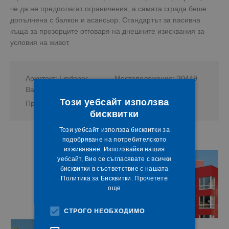
че да не предполагат ограничения, а самата сграда беше
допълнена с балкон и асансьор. Стандартът за пасивна
къща за прозорците отговаря на днешните изисквания за
условия на живот.
Архитект: Lindener
Местоположение: 30449
Baukontor
Хановер
Този уебсайт използва
Продукт: Prestige
Цвят: бял
бисквитки
Този уебсайт използва бисквитки за
подобряване на потребителското
изживяване. Използвайки нашия
уебсайт, Вие се съгласявате с всички
бисквитки в съответствие с нашата
Политика за Бисквитки.
Прочетете
още
СТРОГО НЕОБХОДИМО